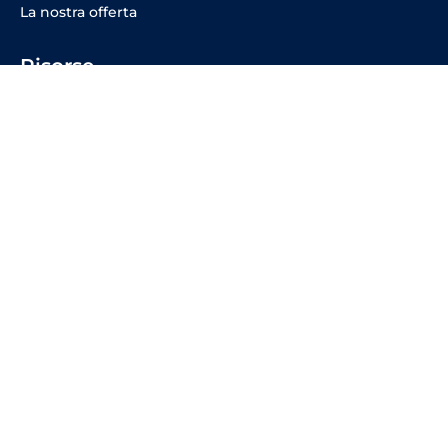
La nostra offerta
Risorse
Eventi
Formazione
Blog
Faq
Soluzioni
Prova il VoIP
Fibra 10 Giga
Easy Solutions
Offerta Fibra
Offerta Voce
Social Media