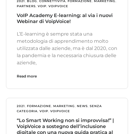
2021
,
BLOG
,
CONNETTIVITÀ
,
FORMAZIONE
,
MARKETING
,
PARTNERS
,
VOIP
,
VOIPVOICE
VoIP Academy E-learning: al via i nuovi
Webinar di VoipVoice!
L’E-learning è sempre stata una
metodologia di apprendimento molto
utilizzata dalle aziende, ma è dal 2020, con
la pandemia e la necessaria chiusura delle
aziende,
Read more
2021
,
FORMAZIONE
,
MARKETING
,
NEWS
,
SENZA
CATEGORIA
,
VOIP
,
VOIPVOICE
“Lo Smart Working non si improvvisa!” |
VoipVoice a sostegno dell’inclusione
digitale con una nuova guida pratica al