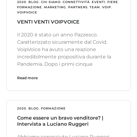
2020
,
BLOG
,
CHI SIAMO
,
CONNETTIVITÀ
,
EVENTI
,
FIERE
,
FORMAZIONE
,
MARKETING
,
PARTNERS
,
TEAM
,
VOIP
,
VOIPVOICE
VENTI VENTI VOIPVOICE
Il 2020 è stato un anno Pazzesco.
Caratterizzato sicuramente dal Covid.
VoipVoice ha avuto una reazione
incredibilmente propositiva durante la
Pandemia. Dopo i primi cinque
Read more
2020
,
BLOG
,
FORMAZIONE
Come essere un bravo venditore? |
Intervista a Luciano Ruggeri
Abbiamo conosciuto Luciano Ruggeri,