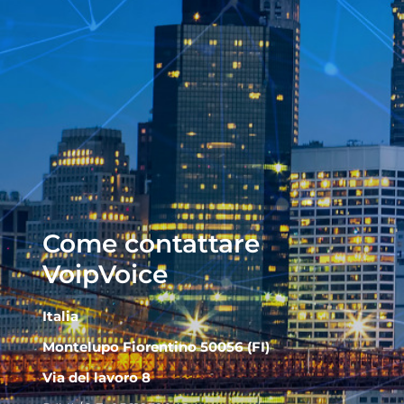
Come contattare
VoipVoice
Italia
Montelupo Fiorentino 50056 (FI)
Via del lavoro 8