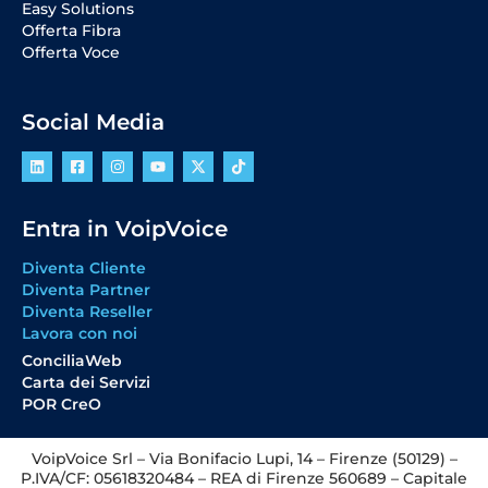
Easy Solutions
Offerta Fibra
Offerta Voce
Social Media
Entra in VoipVoice
Diventa Cliente
Diventa Partner
Diventa Reseller
Lavora con noi
ConciliaWeb
Carta dei Servizi
POR CreO
VoipVoice Srl – Via Bonifacio Lupi, 14 – Firenze (50129) –
P.IVA/CF: 05618320484 – REA di Firenze 560689 – Capitale