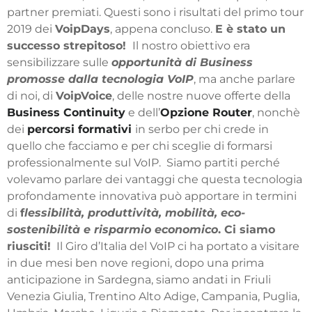
partner premiati. Questi sono i risultati del primo tour
2019 dei
VoipDays
, appena concluso.
E
è stato un
successo strepitoso!
Il nostro obiettivo era
sensibilizzare sulle
opportunità di Business
promosse dalla tecnologia VoIP
, ma anche parlare
di noi, di
VoipVoice
, delle nostre nuove offerte dell
a
Business Continuity
e dell’
Opzione Router
, nonchè
dei
percorsi formativi
in serbo per chi crede in
quello che facciamo e per chi sceglie di formarsi
professionalmente sul VoIP.
Siamo partiti perché
volevamo parlare dei vantaggi che questa tecnologia
profondamente innovativa può apportare in termini
di
f
lessibilità, produttività, mobilità, eco-
sostenibilità e risparmio economico
. Ci siamo
riusciti!
Il Giro d’Italia del VoIP ci ha portato a visitare
in due mesi ben nove regioni, dopo una prima
anticipazione in Sardegna, siamo andati in Friuli
Venezia Giulia, Trentino Alto Adige, Campania, Puglia,