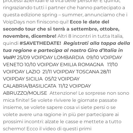
processi aziendali e la vita delle persone!
E quindi,
ringraziando tutti i partner che hanno partecipato a
questa edizione spring – summer, annunciamo che i
VoipDays non finiscono qui!
Ecco le date del
secondo tour che si terrà a settembre, ottobre,
novembre, dicembre!
Altri 8 incontri in tutta Italia,
quindi
#SAVETHEDATE!
Registrati alla tappa della
tua regione e partecipa al nostro Giro d’Italia in
VoIP!
25/09 VOIPDAY LOMBARDIA
09/10 VOIPDAY
VENETO
10/10 VOIPDAY EMILIA ROMAGNA
17/10
VOIPDAY LAZIO
21/11 VOIPDAY TOSCANA
28/11
VOIPDAY SICILIA
05/12 VOIPDAY
CALABRIA/BASILICATA
11/12 VOIPDAY
ABRUZZO/MOLISE
Attenzione! Le sorprese non sono
mica finite!
Se volete rivivere le giornate passate
insieme, se volete sapere cosa vi siete persi o se
volete avere una ragione in più per partecipare ai
prossimi incontri: alzate le casse e mettete a tutto
schermo! Ecco il video di questi primi