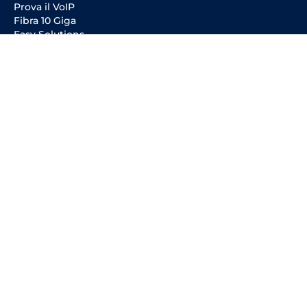
Prova il VoIP
Fibra 10 Giga
Easy Solutions
Offerta Fibra
Offerta Voce
Social Media
Entra in VoipVoice
Diventa Cliente
Diventa Partner
Diventa Reseller
Lavora con noi
ConciliaWeb
Carta dei Servizi
POR CreO