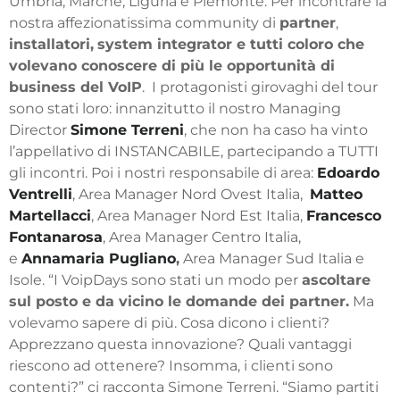
Umbria, Marche, Liguria e Piemonte. Per incontrare la
nostra affezionatissima community di
partner
,
installatori,
system integrator e tutti coloro che
volevano conoscere di più le opportunità di
business del VoIP
.
I protagonisti girovaghi del tour
sono stati loro: innanzitutto il nostro
Managing
Director
Simone Terreni
, che non ha caso ha vinto
l’appellativo di INSTANCABILE, partecipando a TUTTI
gli incontri. Poi i nostri responsabile di area:
Edoardo
Ventrelli
, Area Manager Nord Ovest Italia,
Matteo
Martellacci
, Area Manager Nord Est Italia,
Francesco
Fontanarosa
, Area Manager Centro Italia,
e
Annamaria Pugliano
,
Area Manager Sud Italia e
Isole.
“
I VoipDays sono stati un modo per
ascoltare
sul posto e da vicino le domande dei partner.
Ma
volevamo sapere di più. Cosa dicono i clienti?
Apprezzano questa innovazione? Quali vantaggi
riescono ad ottenere? Insomma, i clienti sono
contenti?”
ci racconta Simone Terreni.
“
Siamo partiti