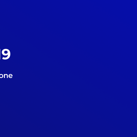
19
ione