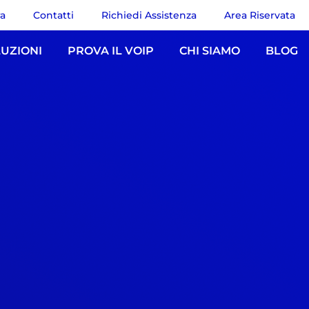
ra
Contatti
Richiedi Assistenza
Area Riservata
UZIONI
PROVA IL VOIP
CHI SIAMO
BLOG