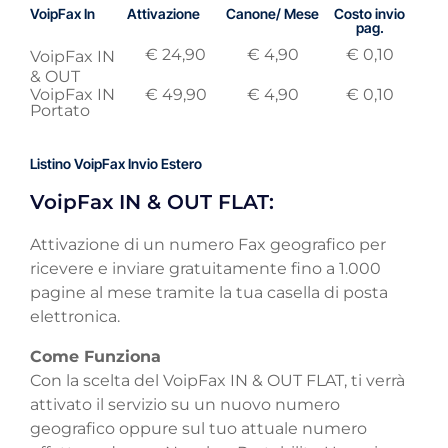
VoipFax In
Attivazione
Canone/ Mese
Costo invio
pag.
€ 24,90
€ 4,90
€ 0,10
VoipFax IN
& OUT
VoipFax IN
€ 49,90
€ 4,90
€ 0,10
Portato
Listino VoipFax Invio Estero
VoipFax IN & OUT FLAT:
Attivazione di un numero Fax geografico per
ricevere e inviare gratuitamente fino a 1.000
pagine al mese tramite la tua casella di posta
elettronica.
Come Funziona
Con la scelta del VoipFax IN & OUT FLAT, ti verrà
attivato il servizio su un nuovo numero
geografico oppure sul tuo attuale numero