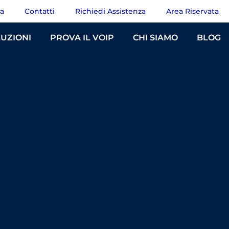
ra
Contatti
Richiedi Assistenza
Area Riservata
UZIONI
PROVA IL VOIP
CHI SIAMO
BLOG