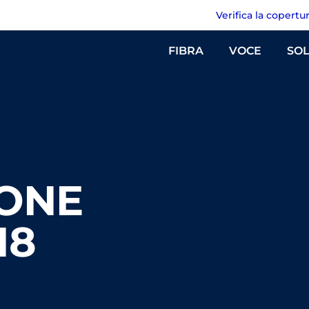
Verifica la copertu
FIBRA
VOCE
SOL
ONE
18