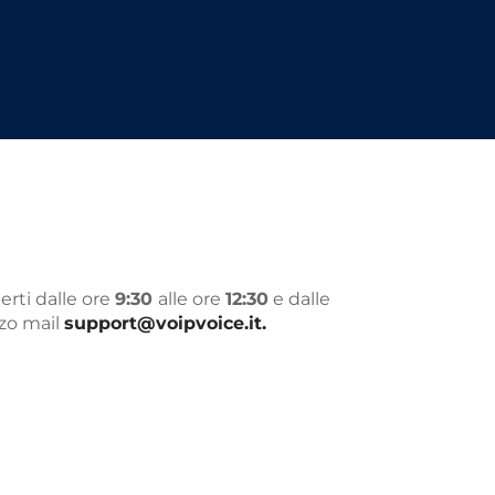
rti dalle ore
9:30
alle ore
12:30
e dalle
zzo mail
support@voipvoice.it.