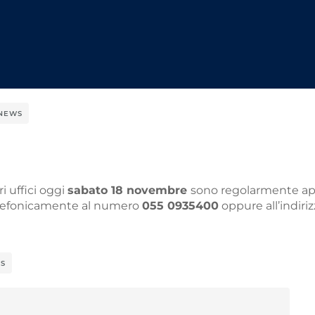
NEWS
ri uffici oggi
sabato 18 novembre
sono regolarmente ape
 telefonicamente al numero
055 0935400
oppure all’indiri
S