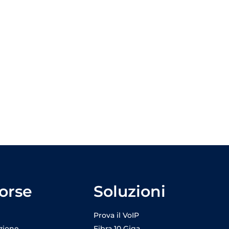
orse
Soluzioni
Prova il VoIP
zione
Fibra 10 Giga