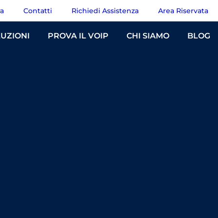
ra
Contatti
Richiedi Assistenza
Area Riservata
UZIONI
PROVA IL VOIP
CHI SIAMO
BLOG