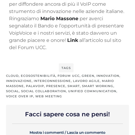
per diffondere ancora di più il VoIP come
strumento di innovazione nelle aziende italiane.
Ringraziamo
Mario Massone
per averci
segnalato il Bando e l’opportunità di presentare
VoipVoice e i nostri servizi, è stato davvero un
grande piacere e onore!
Link
all’articolo sul sito
del Forum UCC.
TAGS
CLOUD
,
ECOSOSTENIBILITÀ
,
FORUM UCC
,
GREEN
,
INNOVATION
,
INNOVAZIONE
,
INTERCONNESSIONE
,
LAVORO AGILE
,
MARIO
MASSONE
,
PALAVOIP
,
PRESENCE
,
SMART
,
SMART WORKING
,
SOCIAL
,
SOCIAL COLLABORATION
,
UNIFIED COMMUNICATION
,
VOICE OVER IP
,
WEB MEETING
Facci sapere cosa ne pensi!
Mostra i commenti / Lascia un commento