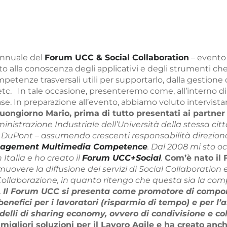
annuale del
Forum UCC & Social Collaboration
– evento 
alla conoscenza degli applicativi e degli strumenti che 
petenze trasversali utili per supportarlo, dalla gestione 
 etc.
In tale occasione, presenteremo come, all’interno d
ase. In preparazione all’evento, abbiamo voluto intervist
uongiorno Mario, prima di tutto presentati ai partner 
inistrazione Industriale dell’Università della stessa cit
 e DuPont – assumendo crescenti responsabilità direziona
agement Multimedia Competence
. Dal 2008 mi sto o
 Italia e ho creato il
Forum UCC+Social
.
Com’è nato il 
muovere la diffusione dei servizi di Social Collaboratio
Collaborazione, in quanto ritengo che questa sia la comp
.
Il Forum UCC si presenta come promotore di comport
enefici per i lavoratori (risparmio di tempo) e per l’
delli di sharing economy, ovvero di condivisione e c
 migliori soluzioni per il Lavoro Agile e ha creato anc