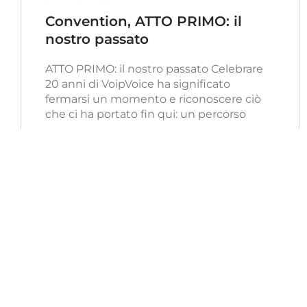
Convention, ATTO PRIMO: il
nostro passato
ATTO PRIMO: il nostro passato Celebrare
20 anni di VoipVoice ha significato
fermarsi un momento e riconoscere ciò
che ci ha portato fin qui: un percorso
Continua a leggere
Sede Operativa
Cont
Via del Lavoro, 8
+39 05
Montelupo F.no (FI) (50056)
+39 05