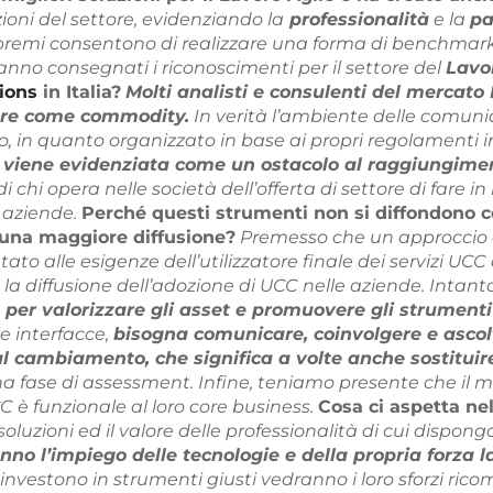
ioni del settore, evidenziando la
professionalità
e la
pa
i premi consentono di realizzare una forma di benchmarki
anno consegnati i riconoscimenti per il settore del
Lavo
ions
in Italia?
Molti analisti e consulenti del mercat
tore come commodity.
In verità l’ambiente delle comunic
 in quanto organizzato in base ai propri regolamenti int
 viene evidenziata come un ostacolo al raggiungimen
i chi opera nelle società dell’offerta di settore di fare 
 aziende.
Perché questi strumenti non si diffondono
 una maggiore diffusione?
Premesso che un approccio de
tato alle esigenze dell’utilizzatore finale dei servizi U
la diffusione dell’adozione di UCC nelle aziende. Inta
, per valorizzare gli asset e promuovere gli strumenti
le interfacce,
bisogna comunicare, coinvolgere e ascol
l cambiamento, che significa a volte anche sostituir
una fase di assessment. Infine, teniamo presente che il 
 è funzionale al loro core business.
Cosa ci aspetta ne
o soluzioni ed il valore delle professionalità di cui dis
nno l’impiego delle tecnologie e della propria forza l
nvestono in strumenti giusti vedranno i loro sforzi rico