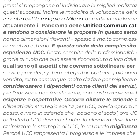
premi si propongono di individuare le migliori realizzaz
questi successi. Inoltre le modalità di valutazione de
incontro del 23 maggio a Milano
, durante in quale sar
attualmente il Panorama delle
Unified Communicat
e tendono a considerare le proposte in questo set
hanno dimensioni rilevanti – spesso è molto complesso,
normativo esterno.
E questa sfida della complessità
esperienza UCC.
Resta compito delle professionalità d
grazie al ruolo che può essere riconosciuto a loro dalle
quali sono gli aspetti che dovremo sottolineare per
service provider, system integrator, partner…) più orien
vendita, resta comunque molto da fare per migliorare 
considerassero i dipendenti come clienti dei servizi
per l’adozione non è sufficiente, non basta migliorare 
esigenze e aspettative
.
Occorre aiutare le aziende a
allineati alla strategia scelta per UCC, previa opport
bassa, ovvero in aziende che “badano al sodo”, ove UCC
dell’offerta UCC devono ribadire la rilevanza delle lor
ottimizzare le strategie di UCC, in tal modo
migliorera
Perché UCC rappresenta il progresso e le imprese che i