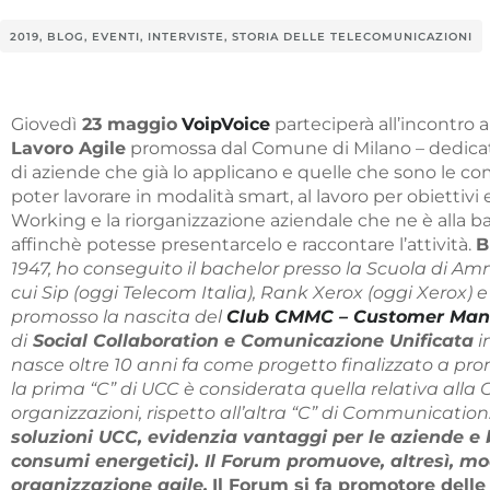
2019
,
BLOG
,
EVENTI
,
INTERVISTE
,
STORIA DELLE TELECOMUNICAZIONI
Giovedì
23 maggio
VoipVoice
parteciperà all’incontro 
Lavoro Agile
promossa dal Comune di Milano – dedicato 
di aziende che già lo applicano e quelle che sono le com
poter lavorare in modalità smart, al lavoro per obiettivi
Working e la riorganizzazione aziendale che ne è alla b
affinchè potesse presentarcelo e raccontare l’attività.
B
1947, ho conseguito il bachelor presso la Scuola di Amm
cui Sip (oggi Telecom Italia), Rank Xerox (oggi Xerox)
promosso la nascita del
Club CMMC – Customer Man
di
Social Collaboration e Comunicazione Unificata
in
nasce oltre 10 anni fa come progetto finalizzato a pro
la prima “C” di UCC è considerata quella relativa alla 
organizzazioni, rispetto all’altra “C” di Communication
soluzioni UCC, evidenzia vantaggi per le aziende e b
consumi energetici). Il Forum promuove, altresì, mo
organizzazione agile.
Il Forum si fa promotore delle