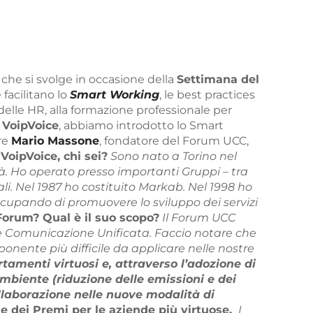
che si svolge in occasione della
Settimana del
facilitano lo
Smart Working
, le best practices
delle HR, alla formazione professionale per
i
VoipVoice
, abbiamo introdotto lo Smart
are
Mario Massone
, fondatore del Forum UCC,
VoipVoice, chi sei?
Sono nato a Torino nel
tà. Ho operato presso importanti Gruppi – tra
li. Nel 1987 ho costituito Markab. Nel 1998 ho
ccupando di promuovere lo sviluppo dei servizi
Forum? Qual è il suo scopo?
Il Forum UCC
n e Comunicazione Unificata. Faccio notare che
onente più difficile da applicare nelle nostre
amenti virtuosi e, attraverso l’adozione di
ambiente (riduzione delle emissioni e dei
ollaborazione nelle nuove modalità di
he dei Premi per le aziende più virtuose.
I