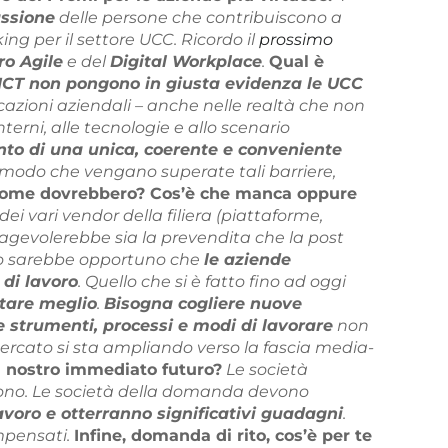
ssione
delle persone che contribuiscono a
ng per il settore UCC. Ricordo il
prossimo
ro Agile
e del
Digital Workplace
.
Qual è
o ICT non pongono in giusta evidenza le UCC
azioni aziendali – anche nelle realtà che non
erni, alle tecnologie e allo scenario
to di una unica, coerente e conveniente
in modo che vengano superate tali barriere,
 come dovrebbero? Cos’è che manca oppure
i vari vendor della filiera (piattaforme,
CC agevolerebbe sia la prevendita che la post
nto sarebbe opportuno che
le aziende
 di lavoro
. Quello che si è fatto fino ad oggi
tare meglio
.
Bisogna cogliere nuove
e strumenti, processi e modi di lavorare
non
mercato si sta ampliando verso la fascia media-
l nostro immediato futuro?
Le società
pongono. Le società della domanda devono
avoro e otterranno significativi guadagni
.
mpensati.
Infine, domanda di rito, cos’è per te