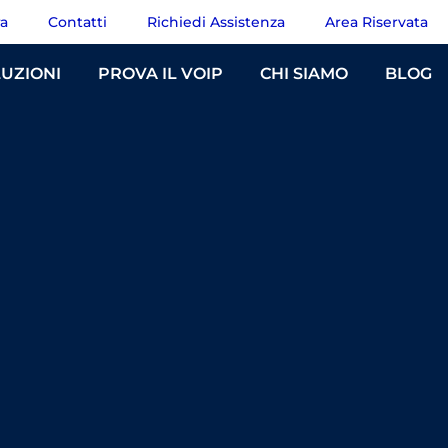
ra
Contatti
Richiedi Assistenza
Area Riservata
UZIONI
PROVA IL VOIP
CHI SIAMO
BLOG