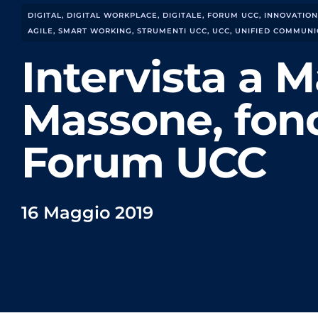
DIGITAL
,
DIGITAL WORKPLACE
,
DIGITALE
,
FORUM UCC
,
INNOVATION
AGILE
,
SMART WORKING
,
STRUMENTI UCC
,
UCC
,
UNIFIED COMMUNI
Intervista a M
Massone, fon
Forum UCC
16 Maggio 2019