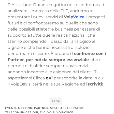
P.A. Italiane. Durante ogni incontro andremo ad
analizzare il mercato delle TLC, andremo a
presentare i nuovi servizi di
Voip
Voice
, i progetti
futuri e ci confronteremo su quelle che sono
delle possibili strategie business per essere di
supporto a tutte quelle realtà nazionali che
stanno compiendo il passo dall’analogico al
digitale e che hanno necessità di soluzioni
performanti e sicure. È proprio
il confronto con i
Partner
,
per noi da sempre essenziale
, che ci
permette di offrire sempre nuovi servizi
andando incontro alle esigenze dei clienti. Ti
aspettiamo! Clicca
qui
per scoprire la data in cui
il VoipDay si terrà nella tua Regione ed
iscriviti
!
TAGS
EVENTI
,
MEETING
,
PARTNER
,
SYSTEM INTEGRATOR
,
TELECOMUNICAZIONI
,
TLC
,
VOIP
,
VOIPVOICE