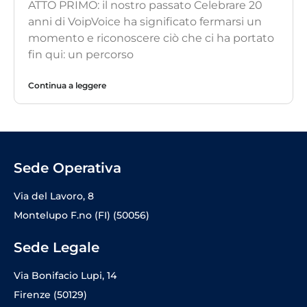
ATTO PRIMO: il nostro passato Celebrare 20
anni di VoipVoice ha significato fermarsi un
momento e riconoscere ciò che ci ha portato
fin qui: un percorso
Continua a leggere
Sede Operativa
Via del Lavoro, 8
Montelupo F.no (FI) (50056)
Sede Legale
Via Bonifacio Lupi, 14
Firenze (50129)