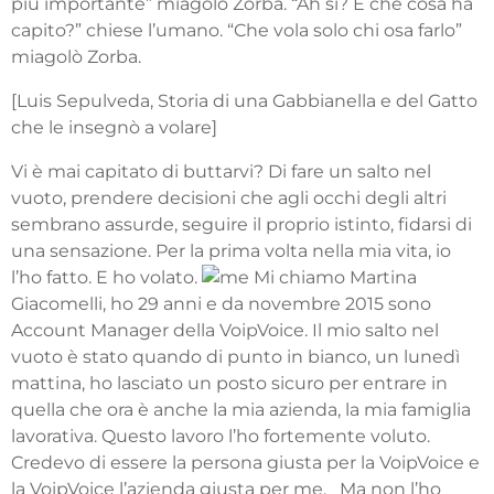
più importante” miagolò Zorba. “Ah sì? E che cosa ha
capito?” chiese l’umano. “Che vola solo chi osa farlo”
miagolò Zorba.
[Luis Sepulveda, Storia di una Gabbianella e del Gatto
che le insegnò a volare]
Vi è mai capitato di buttarvi? Di fare un salto nel
vuoto, prendere decisioni che agli occhi degli altri
sembrano assurde, seguire il proprio istinto, fidarsi di
una sensazione. Per la prima volta nella mia vita, io
l’ho fatto. E ho volato.
Mi chiamo Martina
Giacomelli, ho 29 anni e da novembre 2015 sono
Account Manager della VoipVoice. Il mio salto nel
vuoto è stato quando di punto in bianco, un lunedì
mattina, ho lasciato un posto sicuro per entrare in
quella che ora è anche la mia azienda, la mia famiglia
lavorativa. Questo lavoro l’ho fortemente voluto.
Credevo di essere la persona giusta per la VoipVoice e
la VoipVoice l’azienda giusta per me. Ma non l’ho