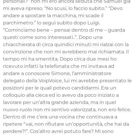
personali?” non mi ero ancora seduta che Samuel già
mi aveva ripreso. “No scusi, lo faccio subito.” “Devo
andare a spostare la macchina, mi scade il
parchimetro.” lo seguì subito dopo Luigi.
“Cominciamo bene – pensai dentro di me – guarda
questi come sono interessati..”. Dopo una
chiacchierata di circa quindici minuti mi rialzai con la
convinzione che non mi avrebbero mai richiamata. Il
tempo mi ha smentita. Dopo circa due mesi ho
ricevuto infatti la telefonata che mi invitava ad
andare a conoscere Simone, l’amministratore
delegato della VoipVoice, lui mi avrebbe presentato le
posizioni per le quali potevo candidarmi. Era un
colloquio alla cieca ed io avevo da poco iniziato a
lavorare per un’altra grande azienda, ma in quel
nuovo ruolo non mi sentivo valorizzata, non ero felice.
Dentro di me c’era una vocina che continuava a
ripetere “vai, non rifiutare un’opportunità, che hai da
perdere?!”. Cos’altro avrei potuto fare? Mi sono