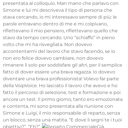
presentata al colloquio. Man mano che parlavo con
Simone e lui mi descriveva il tipo di persona che
stava cercando, io mi interessavo sempre di più: le
parole entravano dentro di me e mi colpivano,
riflettevano il mio pensiero, riflettevano quello che
stavo da tempo cercando. Uno “schiaffo” in pieno
volto che mi ha risvegliata. Non dovevo
accontentarmi del lavoro che stavo facendo, se io
non ero felice dovevo cambiare, non dovevo
rimanere lì solo per soddisfare gli altri, per il semplice
fatto di dover essere una brava ragazza. Io dovevo
diventare una brava professionista! Volevo far parte
della VoipVoice. Ho lasciato il lavoro che avevo e ho
fatto il percorso di selezione, test e formazione e poi
ancora un test. Il primo giorno, tanto ero emozionata
e contenta, mi sono presentata alla riunione con
Simone e Luigi, il mio responsabile di reparto, senza
un blocco, senza una matita. “E dove li segni te i tuoi
obiettivi?”. “Eh?”.
Già,