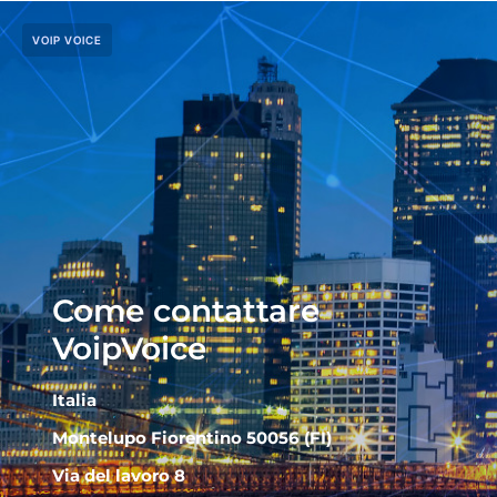
VOIP VOICE
Come contattare
VoipVoice
Italia
Montelupo Fiorentino 50056 (FI)
Via del lavoro 8