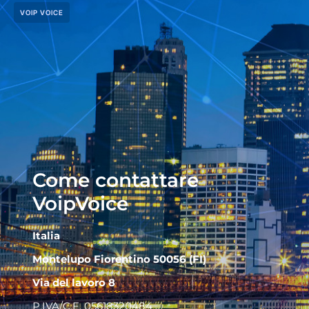
VOIP VOICE
Come contattare
VoipVoice
Italia
Montelupo Fiorentino 50056 (FI)
Via del lavoro 8
P.IVA/C.F. 05618320484