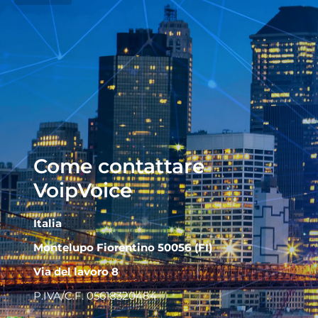
Come contattare
VoipVoice
Italia
Montelupo Fiorentino 50056 (FI)
Via del lavoro 8
P.IVA/C.F. 05618320484