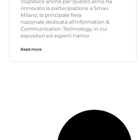
VoipVoice anche per questo anno ha
rinnovato la partecipazione a Smau
Milano, la principale fiera
nazionale dedicata all’Information &
Communication Technology, in cui
espositori ed esperti hanno
Read more