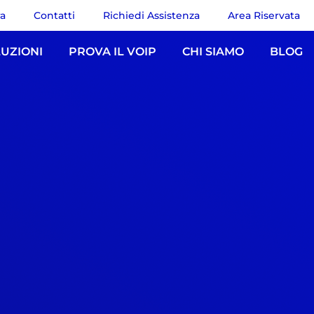
ra
Contatti
Richiedi Assistenza
Area Riservata
UZIONI
PROVA IL VOIP
CHI SIAMO
BLOG