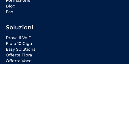
Formazione
Blog
Faq
Soluzioni
Prova il VoIP
Fibra 10 Giga
Easy Solutions
Offerta Fibra
Offerta Voce
Social Media
Entra in VoipVoice
Diventa Cliente
Diventa Partner