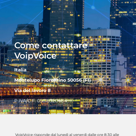
Come contattare
VoipVoice
Italia
Montelupo Fiorentino 50056 (FI)
Via del lavoro 8
P.IVA/C.F. 05618320484
VoipVoice risponde dal lunedì al venerdì dalle ore 8;30 alle