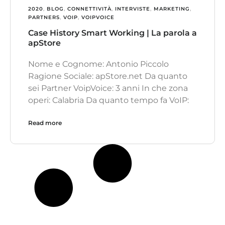
2020
,
BLOG
,
CONNETTIVITÀ
,
INTERVISTE
,
MARKETING
,
PARTNERS
,
VOIP
,
VOIPVOICE
Case History Smart Working | La parola a
apStore
Nome e Cognome: Antonio Piccolo
Ragione Sociale: apStore.net Da quanto
sei Partner VoipVoice: 3 anni In che zona
operi: Calabria Da quanto tempo fa VoIP:
Read more