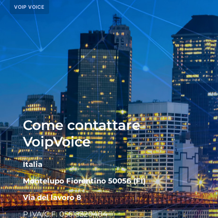
VOIP VOICE
Come contattare
VoipVoice
Italia
Montelupo Fiorentino 50056 (FI)
Via del lavoro 8
P.IVA/C.F. 05618320484