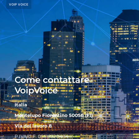
VOIP VOICE
Come contattare
VoipVoice
Italia
Montelupo Fiorentino 50056 (FI)
Via del lavoro 8
P.IVA/C.F. 05618320484