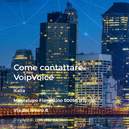
Come contattare
VoipVoice
Italia
Montelupo Fiorentino 50056 (FI)
Via del lavoro 8
P.IVA/C.F. 05618320484