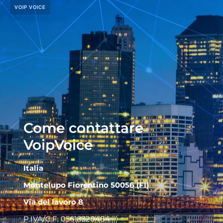
VOIP VOICE
Come contattare
VoipVoice
Italia
Montelupo Fiorentino 50056 (FI)
Via del lavoro 8
P.IVA/C.F. 05618320484