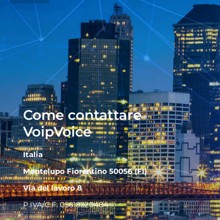
Come contattare
VoipVoice
Italia
Montelupo Fiorentino 50056 (FI)
Via del lavoro 8
P.IVA/C.F. 05618320484