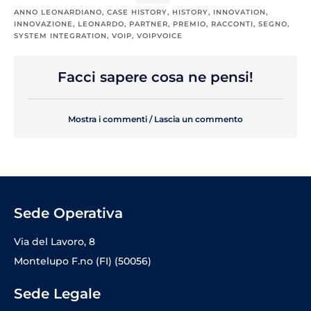
ANNO LEONARDIANO
,
CASE HISTORY
,
HISTORY
,
INNOVATION
,
INNOVAZIONE
,
LEONARDO
,
PARTNER
,
PREMIO
,
RACCONTI
,
SEGNO
,
SYSTEM INTEGRATION
,
VOIP
,
VOIPVOICE
Facci sapere cosa ne pensi!
Mostra i commenti / Lascia un commento
Sede Operativa
Via del Lavoro, 8
Montelupo F.no (FI) (50056)
Sede Legale