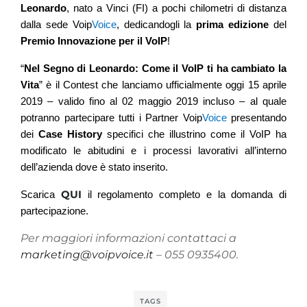
Leonardo
, nato a Vinci (FI) a pochi chilometri di distanza
dalla sede Voip
Voice
, dedicandogli la
prima edizione
del
Premio Innovazione per il VoIP
!
“
Nel Segno di Leonardo: Come il VoIP ti ha cambiato la
Vita
” è il Contest che lanciamo ufficialmente oggi 15 aprile
2019 – valido fino al 02 maggio 2019 incluso – al quale
potranno partecipare tutti i Partner Voip
Voice
presentando
dei
Case History
specifici che illustrino come il VoIP ha
modificato le abitudini e i processi lavorativi all’interno
dell’azienda dove è stato inserito.
QUI
Scarica
il regolamento completo e la domanda di
partecipazione.
Per maggiori informazioni contattaci a
marketing@voipvoice.it
– 055 0935400.
TAGS