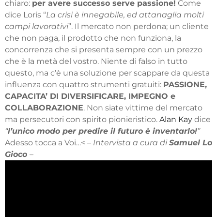
chiaro:
per avere successo serve passione!
Come
dice Loris “
La crisi è innegabile, ed attanaglia molti
campi lavorativi
”. Il mercato non perdona; un cliente
che non paga, il prodotto che non funziona, la
concorrenza che si presenta sempre con un prezzo
che è la metà del vostro. Niente di falso in tutto
questo, ma c’è una soluzione per scappare da questa
influenza con quattro strumenti gratuiti:
PASSIONE,
CAPACITA’ DI DIVERSIFICARE, IMPEGNO e
COLLABORAZIONE
. Non siate vittime del mercato
ma persecutori con spirito pionieristico.
Alan Kay
dice
“
l’unico modo per predire il futuro è inventarlo!
”
Adesso tocca a Voi…<
– Intervista a cura di
Samuel Lo
Gioco
–