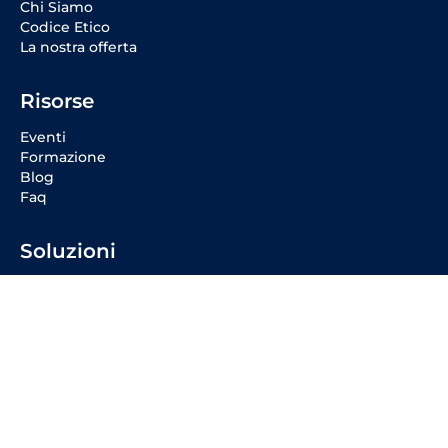
Chi Siamo
Codice Etico
La nostra offerta
Risorse
Eventi
Formazione
Blog
Faq
Soluzioni
Prova il VoIP
Fibra 10 Giga
Easy Solutions
Offerta Fibra
Offerta Voce
Social Media