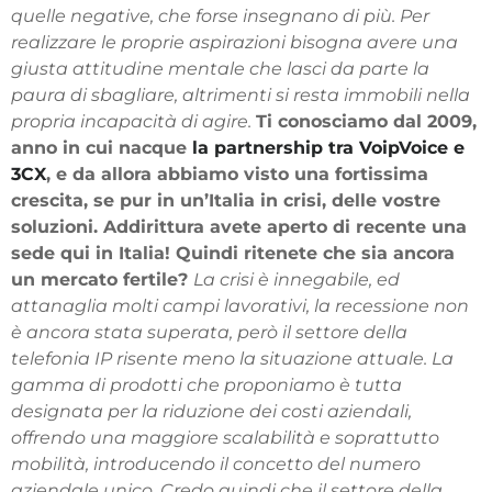
quelle negative, che forse insegnano di più. Per
realizzare le proprie aspirazioni bisogna avere una
giusta attitudine mentale che lasci da parte la
paura di sbagliare, altrimenti si resta immobili nella
propria incapacità di agire.
Ti conosciamo dal 2009,
anno in cui nacque
la partnership tra VoipVoice e
3CX
, e da allora abbiamo visto una fortissima
crescita, se pur in un’Italia in crisi, delle vostre
soluzioni. Addirittura avete aperto di recente una
sede qui in Italia! Quindi ritenete che sia ancora
un mercato fertile?
La crisi è innegabile, ed
attanaglia molti campi lavorativi, la recessione non
è ancora stata superata, però il settore della
telefonia IP risente meno la situazione attuale. La
gamma di prodotti che proponiamo è tutta
designata per la riduzione dei costi aziendali,
offrendo una maggiore scalabilità e soprattutto
mobilità, introducendo il concetto del numero
aziendale unico. Credo quindi che il settore della