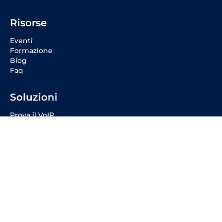
Risorse
Eventi
Formazione
Blog
Faq
Soluzioni
Prova il VoIP
Fibra 10 Giga
Easy Solutions
Offerta Fibra
Offerta Voce
Social Media