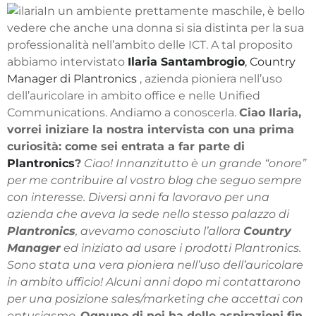
In un ambiente prettamente maschile, è bello
vedere che anche una donna si sia distinta per la sua
professionalità nell’ambito delle ICT. A tal proposito
abbiamo intervistato
Ilaria Santambrogio
, Country
Manager di Plantronics
, azienda pioniera nell’uso
dell’auricolare in ambito office e nelle Unified
Communications. Andiamo a conoscerla.
Ciao Ilaria,
vorrei iniziare la nostra intervista con una prima
curiosità: come sei entrata a far parte di
Plantronics
?
Ciao!
Innanzitutto è un grande “onore”
per me contribuire al vostro blog che seguo sempre
con interesse.
Diversi anni fa lavoravo per una
azienda che aveva la sede nello stesso palazzo di
Plantronics
, avevamo conosciuto l’allora
Country
Manager
ed iniziato ad usare i prodotti Plantronics.
Sono stata una vera pioniera nell’uso dell’auricolare
in ambito ufficio! Alcuni anni dopo mi contattarono
per una posizione sales/marketing che accettai con
entusiasmo.
Ognuno di noi ha delle aspirazioni fin