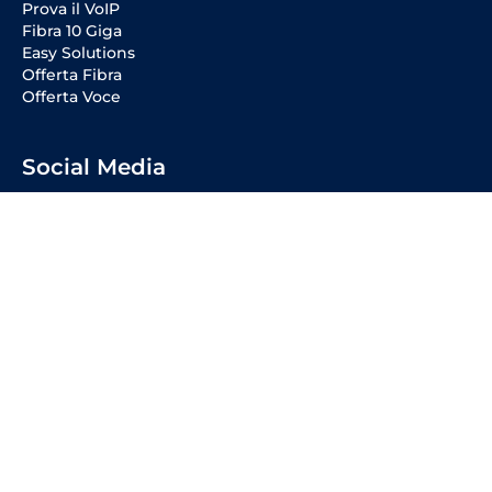
Prova il VoIP
Fibra 10 Giga
Easy Solutions
Offerta Fibra
Offerta Voce
Social Media
Entra in VoipVoice
Diventa Cliente
Diventa Partner
Diventa Reseller
Lavora con noi
ConciliaWeb
Carta dei Servizi
POR CreO