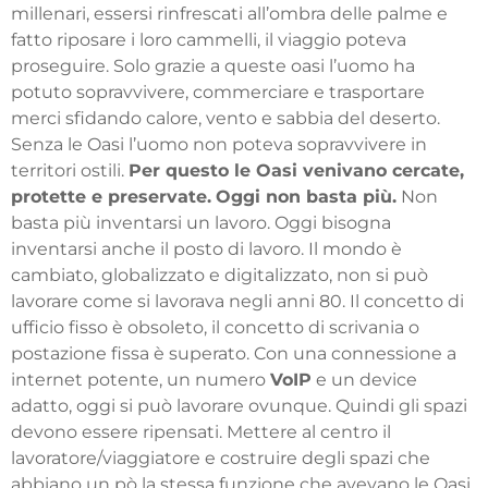
millenari, essersi rinfrescati all’ombra delle palme e
fatto riposare i loro cammelli, il viaggio poteva
proseguire. Solo grazie a queste oasi l’uomo ha
potuto sopravvivere, commerciare e trasportare
merci sfidando calore, vento e sabbia del deserto.
Senza le Oasi l’uomo non poteva sopravvivere in
territori ostili.
Per questo le Oasi venivano cercate,
protette e preservate.
Oggi non basta più.
Non
basta più inventarsi un lavoro. Oggi bisogna
inventarsi anche il posto di lavoro. Il mondo è
cambiato, globalizzato e digitalizzato, non si può
lavorare come si lavorava negli anni 80.
Il concetto di
ufficio fisso è obsoleto, il concetto di scrivania o
postazione fissa è superato.
Con una connessione a
internet potente, un numero
VoIP
e un device
adatto, oggi si può lavorare ovunque.
Quindi gli spazi
devono essere ripensati. Mettere al centro il
lavoratore/viaggiatore e costruire degli spazi che
abbiano un pò la stessa funzione che avevano le Oasi