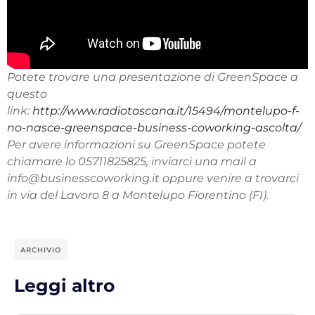
Potete trovare una presentazione di GreenSpace a
questo
link:
http://www.radiotoscana.it/15494/montelupo-f-
no-nasce-greenspace-business-coworking-ascolta/
Per avere informazioni su GreenSpace potete
chiamare lo 05711825825, inviarci una mail a
info@businesscoworking.it oppure venire a trovarci
in via del Lavoro 8 a Montelupo Fiorentino (FI).
ARCHIVIO
Leggi altro