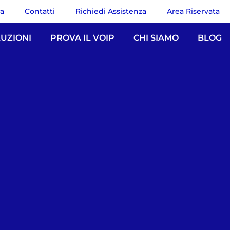
ra
Contatti
Richiedi Assistenza
Area Riservata
UZIONI
PROVA IL VOIP
CHI SIAMO
BLOG