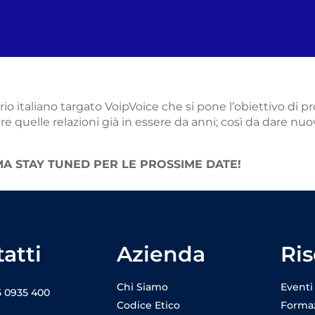
torio italiano targato VoipVoice che si pone l’obiettivo 
care quelle relazioni già in essere da anni; così da dare nuova
 STAY TUNED PER LE PROSSIME DATE!
atti
Azienda
Ris
Chi Siamo
Eventi
5 0935 400
Codice Etico
Forma