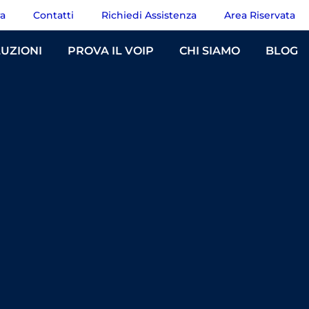
ra
Contatti
Richiedi Assistenza
Area Riservata
UZIONI
PROVA IL VOIP
CHI SIAMO
BLOG