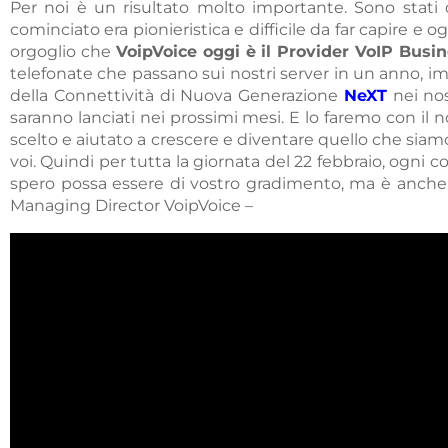
Per noi è un risultato molto importante. Sono stati 
cominciato era pionieristica e difficile da far capire e
orgoglio che
VoipVoice oggi è il Provider VoIP Busin
telefonate che passano sui nostri server in un anno, impo
della Connettività di Nuova Generazione
NeXT
nei nost
saranno lanciati nei prossimi mesi. E lo faremo con il n
scelto e aiutato a crescere e diventare quello che si
voi. Quindi per tutta la giornata del 22 febbraio, ogni con
spero possa essere di vostro gradimento, ma è anch
Managing Director VoipVoice –