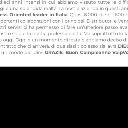
dieci anni intensi in cui abbiamo vissuto tutte le di
 oggi è una splendida realtà. La nostra azienda in questi 
ess Oriented leader in Italia
. Quasi 8.000 clienti, 600 p
rtanti collaborazioni con i principali Distributori e Vendo
ri servizi ci ha permesso di fare un’ulteriore passo avant
ostro stile e la nostra professionalità. Ma soprattutto lo
amo oggi. Oggi è un momento di festa e abbiamo deciso d
tratto che ci arriverà, di qualsiasi tipo esso sia, avrà
DIE
e un modo per dirvi
GRAZIE
.
Buon Compleanno VoipVoic