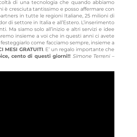
fficoltà di una tecnologia che quando abbiamo
anni è cresciuta tantissimo e posso affermare con
artners in tutte le regioni Italiane, 25 milioni di
r di settore in Italia e all’Estero. L’inserimento
i. Ma siamo solo all’inizio e altri servizi e idee
 faremo insieme a voi che in questi anni ci avete
i festeggiarlo come facciamo sempre, insieme a
CI MESI GRATUITI
. E’ un regalo importante che
e, cento di questi giorni!!
Simone Terreni
–