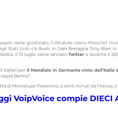
ssein viene giustiziato, il dittatore cileno Pinochet mu
gli Stati Uniti c’è Bush, in Gran Bretagna Tony Blair, in 
lica. Il 15 luglio viene lanciato
Twitter
e durante il 200
i italiani per
il Mondiale in Germania vinto dall’Italia
o sopra Berlino”.
ittà di Montelupo Fiorentino, a venti minuti da Firenze, i
ggi VoipVoice compie DIECI 