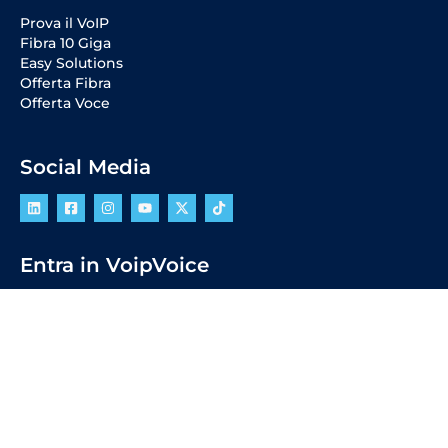
Prova il VoIP
Fibra 10 Giga
Easy Solutions
Offerta Fibra
Offerta Voce
Social Media
Entra in VoipVoice
Diventa Cliente
Diventa Partner
Diventa Reseller
Lavora con noi
ConciliaWeb
Carta dei Servizi
POR CreO