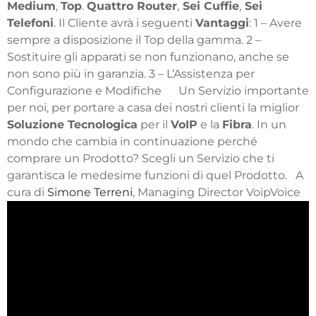
Medium
,
Top
.
Quattro Router
,
Sei Cuffie
,
Sei
Telefoni
. Il Cliente avrà i seguenti
Vantaggi
: 1 – Avere
sempre a disposizione il Top della gamma. 2 –
Sostituire gli apparati se non funzionano, anche se
non sono più in garanzia. 3 – L’Assistenza per
Configurazione e Modifiche
Un Servizio importante
per noi, per portare a casa dei nostri clienti la miglior
Soluzione Tecnologica
per il
VoIP
e la
Fibra
. In un
mondo che cambia in continuazione perché
comprare un Prodotto? Scegli un Servizio che ti
garantisca le medesime funzioni di quel Prodotto. A
cura di
Simone Terreni
, Managing Director VoipVoice