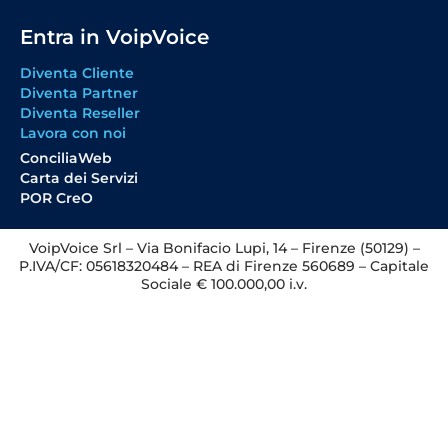
Entra in VoipVoice
Diventa Cliente
Diventa Partner
Diventa Reseller
Lavora con noi
ConciliaWeb
Carta dei Servizi
POR CreO
VoipVoice Srl – Via Bonifacio Lupi, 14 – Firenze (50129) –
P.IVA/CF: 05618320484 – REA di Firenze 560689 – Capitale
Sociale € 100.000,00 i.v.